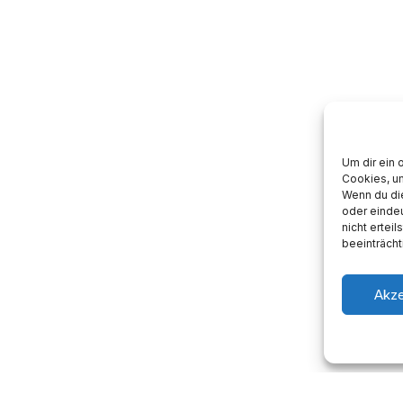
Um dir ein 
Cookies, u
Wenn du di
oder eindeu
nicht ertei
beeinträcht
Akze